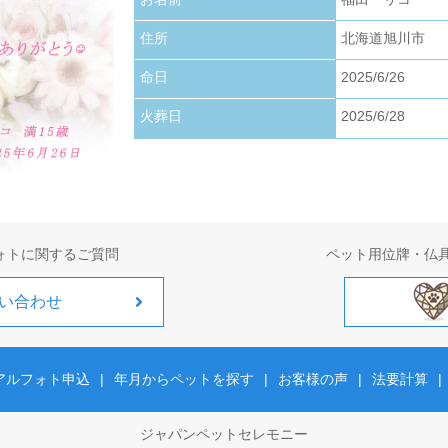
お写真アップロードいたしました。
住所
北海道旭川市
2026.01.22
お写真アップロードいたしました。
命日
2025/6/26
火葬日
2025/6/28
2026.01.01
お写真アップロードいたしました。
ォトに関するご質問
ペット用位牌・仏
い合わせ
アルフォト申込
|
年月からペットを探す
|
お客様の声
|
法要計算
|
ジャパンペットセレモニー