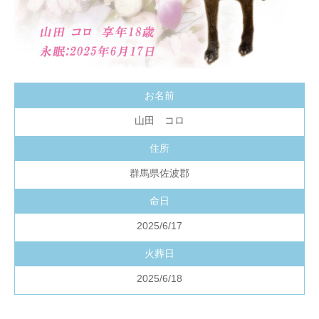
お名前
山田 コロ
住所
群馬県佐波郡
命日
2025/6/17
火葬日
2025/6/18