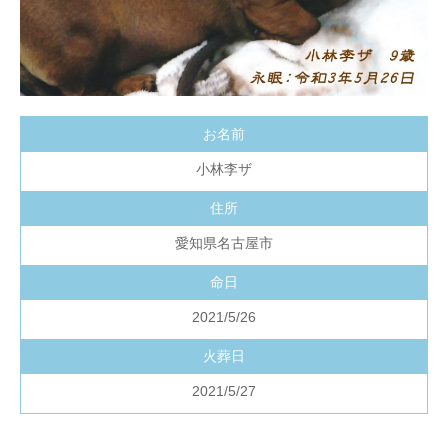
お名前
小林李ザ
住所
愛知県名古屋市
命日
2021/5/26
火葬日
2021/5/27