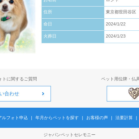
お写真アップロードいたしました。
住所
東京都世田谷区
2026.01.22
お写真アップロードいたしました。
命日
2024/1/22
火葬日
2024/1/23
2026.01.01
お写真アップロードいたしました。
ォトに関するご質問
ペット用位牌・仏
い合わせ
アルフォト申込
|
年月からペットを探す
|
お客様の声
|
法要計算
|
ジャパンペットセレモニー