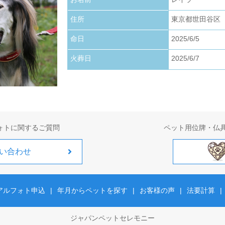
お写真アップロードいたしました。
住所
東京都世田谷区
2026.01.22
お写真アップロードいたしました。
命日
2025/6/5
火葬日
2025/6/7
2026.01.01
お写真アップロードいたしました。
ォトに関するご質問
ペット用位牌・仏
い合わせ
アルフォト申込
|
年月からペットを探す
|
お客様の声
|
法要計算
|
ジャパンペットセレモニー