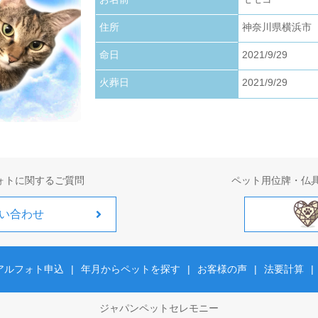
お写真アップロードいたしました。
住所
神奈川県横浜市
2026.01.22
お写真アップロードいたしました。
命日
2021/9/29
火葬日
2021/9/29
2026.01.01
お写真アップロードいたしました。
ォトに関するご質問
ペット用位牌・仏
い合わせ
アルフォト申込
|
年月からペットを探す
|
お客様の声
|
法要計算
|
ジャパンペットセレモニー