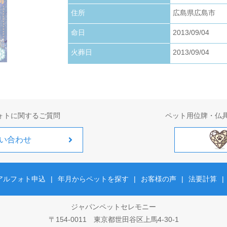
お写真アップロードいたしました。
住所
広島県広島市
2026.01.22
命日
2013/09/04
お写真アップロードいたしました。
火葬日
2013/09/04
2026.01.01
お写真アップロードいたしました。
ォトに関するご質問
ペット用位牌・仏
い合わせ
アルフォト申込
|
年月からペットを探す
|
お客様の声
|
法要計算
|
ジャパンペットセレモニー
〒154-0011 東京都世田谷区上馬4-30-1