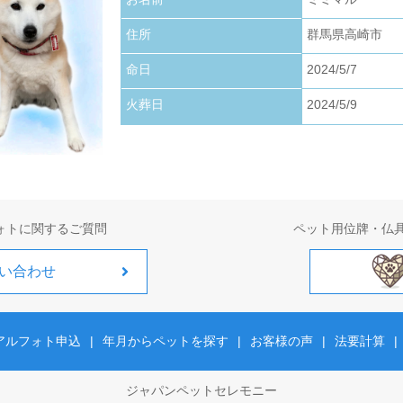
お写真アップロードいたしました。
住所
群馬県高崎市
2026.01.22
お写真アップロードいたしました。
命日
2024/5/7
火葬日
2024/5/9
2026.01.01
お写真アップロードいたしました。
ォトに関するご質問
ペット用位牌・仏
い合わせ
アルフォト申込
|
年月からペットを探す
|
お客様の声
|
法要計算
|
ジャパンペットセレモニー