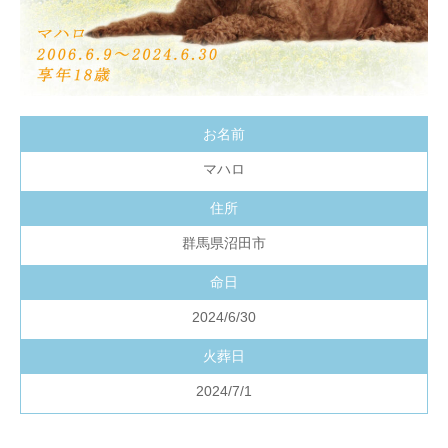
お名前
マハロ
住所
群馬県沼田市
命日
2024/6/30
火葬日
2024/7/1