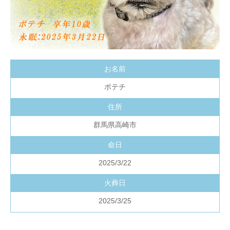
お名前
ポテチ
住所
群馬県高崎市
命日
2025/3/22
火葬日
2025/3/25