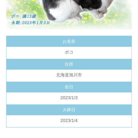
お名前
ポコ
住所
北海道旭川市
命日
2023/1/3
火葬日
2023/1/4