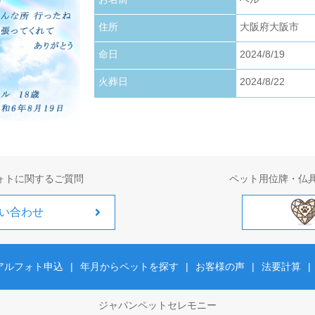
お写真アップロードいたしました。
住所
大阪府大阪市
2026.01.22
お写真アップロードいたしました。
命日
2024/8/19
火葬日
2024/8/22
2026.01.01
お写真アップロードいたしました。
ォトに関するご質問
ペット用位牌・仏
い合わせ
アルフォト申込
|
年月からペットを探す
|
お客様の声
|
法要計算
|
ジャパンペットセレモニー