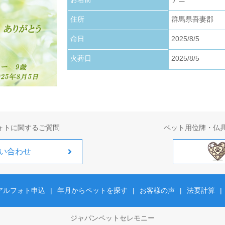
お写真アップロードいたしました。
住所
群馬県吾妻郡
2026.01.22
お写真アップロードいたしました。
命日
2025/8/5
火葬日
2025/8/5
2026.01.01
お写真アップロードいたしました。
ォトに関するご質問
ペット用位牌・仏
い合わせ
アルフォト申込
|
年月からペットを探す
|
お客様の声
|
法要計算
|
ジャパンペットセレモニー