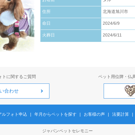
お写真アップロードいたしました。
住所
北海道旭川市
2026.01.22
お写真アップロードいたしました。
命日
2024/6/9
火葬日
2024/6/11
2026.01.01
お写真アップロードいたしました。
ォトに関するご質問
ペット用位牌・仏
い合わせ
アルフォト申込
|
年月からペットを探す
|
お客様の声
|
法要計算
|
ジャパンペットセレモニー