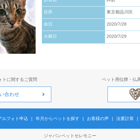
お写真アップロードいたしました。
住所
東京都品川区
2026.01.22
お写真アップロードいたしました。
命日
2020/7/28
火葬日
2020/7/29
2026.01.01
お写真アップロードいたしました。
ォトに関するご質問
ペット用位牌・仏
い合わせ
アルフォト申込
|
年月からペットを探す
|
お客様の声
|
法要計算
|
ジャパンペットセレモニー