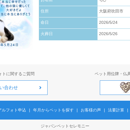
お写真アップロードいたしました。
住所
大阪府吹田市
2026.01.22
お写真アップロードいたしました。
命日
2026/5/24
火葬日
2026/5/26
2026.01.01
お写真アップロードいたしました。
ォトに関するご質問
ペット用位牌・仏
い合わせ
アルフォト申込
|
年月からペットを探す
|
お客様の声
|
法要計算
|
ジャパンペットセレモニー