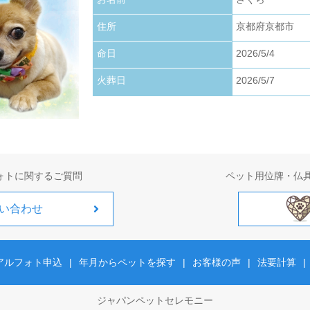
お写真アップロードいたしました。
住所
京都府京都市
2026.01.22
お写真アップロードいたしました。
命日
2026/5/4
火葬日
2026/5/7
2026.01.01
お写真アップロードいたしました。
ォトに関するご質問
ペット用位牌・仏
い合わせ
アルフォト申込
|
年月からペットを探す
|
お客様の声
|
法要計算
|
ジャパンペットセレモニー